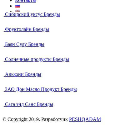
Контакты
Сибирский уксус
Бренды
Фруктолайн
Бренды
Баян Сулу
Бренды
Солнечные продукты
Бренды
Алькони
Бренды
ЗАО Дон Масло Продукт
Бренды
Сага энд Санс
Бренды
© Copyright 2019. Разработчик
PESHQADAM